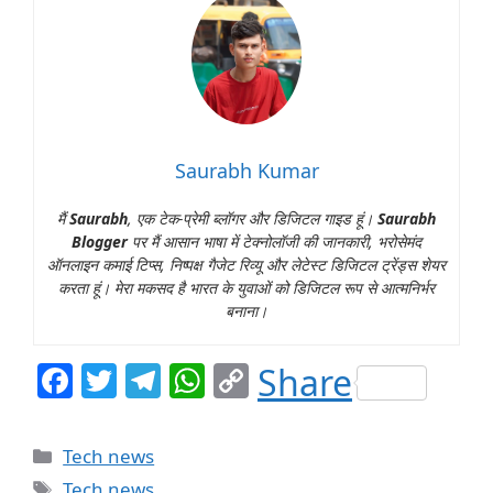
Saurabh Kumar
मैं
Saurabh
, एक टेक-प्रेमी ब्लॉगर और डिजिटल गाइड हूं।
Saurabh
Blogger
पर मैं आसान भाषा में टेक्नोलॉजी की जानकारी, भरोसेमंद
ऑनलाइन कमाई टिप्स, निष्पक्ष गैजेट रिव्यू और लेटेस्ट डिजिटल ट्रेंड्स शेयर
करता हूं। मेरा मकसद है भारत के युवाओं को डिजिटल रूप से आत्मनिर्भर
बनाना।
F
T
T
W
C
Share
a
w
el
h
o
c
itt
e
at
p
Categories
Tech news
e
er
g
s
y
Tags
Tech news