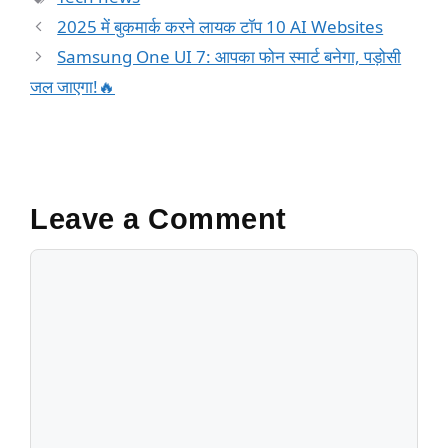
b
ra
A
Li
2025 में बुकमार्क करने लायक टॉप 10 AI Websites
o
m
p
n
Samsung One UI 7: आपका फोन स्मार्ट बनेगा, पड़ोसी
o
p
k
जल जाएगा!🔥
k
Leave a Comment
Comment