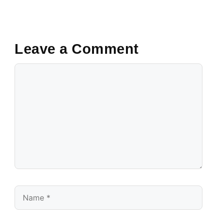
k
Leave a Comment
Comment
Name