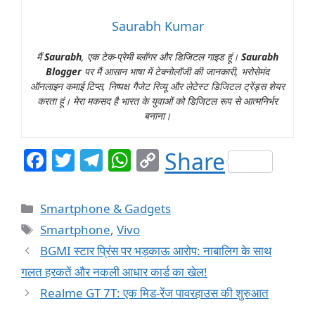
Saurabh Kumar
मैं
Saurabh
, एक टेक-प्रेमी ब्लॉगर और डिजिटल गाइड हूं।
Saurabh
Blogger
पर मैं आसान भाषा में टेक्नोलॉजी की जानकारी, भरोसेमंद
ऑनलाइन कमाई टिप्स, निष्पक्ष गैजेट रिव्यू और लेटेस्ट डिजिटल ट्रेंड्स शेयर
करता हूं। मेरा मकसद है भारत के युवाओं को डिजिटल रूप से आत्मनिर्भर
बनाना।
F
T
T
W
C
Share
a
w
el
h
o
c
itt
e
at
p
Categories
Smartphone & Gadgets
e
er
g
s
y
Tags
Smartphone
,
Vivo
b
ra
A
Li
BGMI स्टार प्रिंस पर भड़काऊ आरोप: नाबालिग के साथ
o
m
p
n
गलत हरकतें और नकली आधार कार्ड का खेल!
o
p
k
Realme GT 7T: एक मिड-रेंज पावरहाउस की शुरुआत